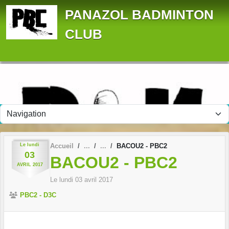
Panneau de gestion des cookies
PANAZOL BADMINTON
CLUB
Le
lundi
Accueil
BACOU2 - PBC2
03
BACOU2 - PBC2
AVRIL
2017
Le
lundi
03
avril
2017
PBC2 - D3C