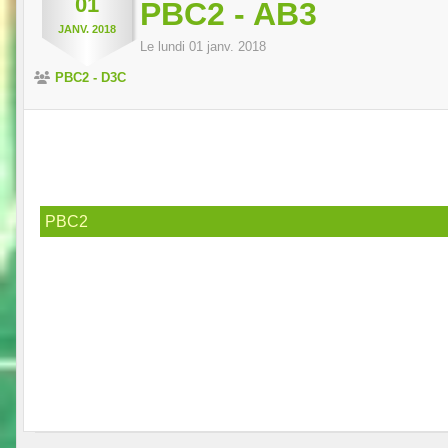
01
PBC2 - AB3
JANV.
2018
Le
lundi
01
janv.
2018
PBC2 - D3C
PBC2