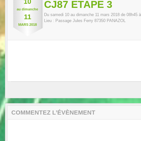
10
CJ87 ETAPE 3
au
dimanche
Du
samedi
10
au
dimanche
11
mars
2018
de 08h45 à
11
Lieu :
Passage Jules Ferry
87350
PANAZOL
MARS
2018
COMMENTEZ L’ÉVÈNEMENT