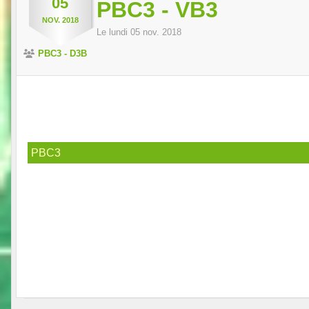
05
PBC3 - VB3
NOV.
2018
Le
lundi
05
nov.
2018
PBC3 - D3B
PBC3