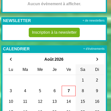
Aucun évènement à afficher.
NEWSLETTER
+ de newsletters
Inscription à la newsletter
CALENDRIER
+ d'évènements
Août 2026
Lu
Ma
Me
Je
Ve
Sa
Di
1
2
3
4
5
6
7
8
9
10
11
12
13
14
15
16