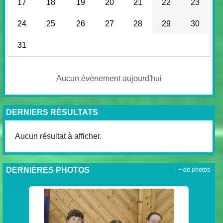
17
18
19
20
21
22
23
24
25
26
27
28
29
30
31
Aucun évènement aujourd'hui
DERNIERS RÉSULTATS
Aucun résultat à afficher.
DERNIÈRES PHOTOS
+ de photos