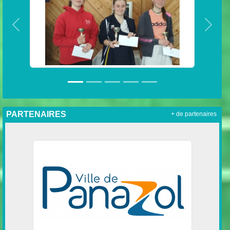
Précedent
Suiva
PARTENAIRES
+ de partenaires