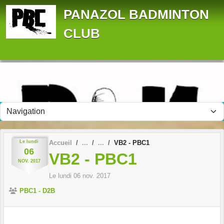
Panneau de gestion des cookies
PANAZOL BADMINTON
CLUB
Le
lundi
Accueil
VB2 - PBC1
06
VB2 - PBC1
NOV.
2017
Le
lundi
06
nov.
2017
PBC1 - D2B