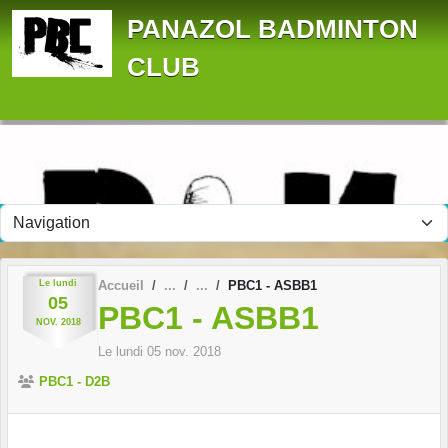
Panneau de gestion des cookies
PANAZOL BADMINTON
CLUB
Le
lundi
Accueil
PBC1 - ASBB1
05
PBC1 - ASBB1
NOV.
2018
Le
lundi
05
nov.
2018
PBC1 - D2B